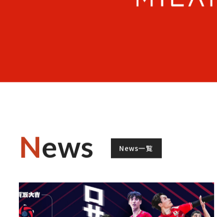
WCT ニューイヤーカ
TOKIOインカラミ
Master of BLoC202
ング
presents
in 御代田 2026
PARKOUR PREMIE
CUP 2026
NewYear Special in
幌
News
News一覧