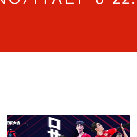
ーリ
5
R
 札