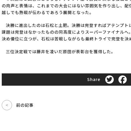
の肉声と表情は、これまでの大会にはない雰囲気を作り出し、配
越しでも熱戦が伝わるであろう展開となった。
決勝に進出したのは石松と土肥。決勝は完登すればアテンプト
課題は完登はなかったものの同高度によりスーパーファイナルへ
決め優位に立つが、石松は苦戦しながらも最終トライで完登を決
三位決定戦では藤井を凌いだ原田が表彰台を獲得した。
Share
<
前の記事