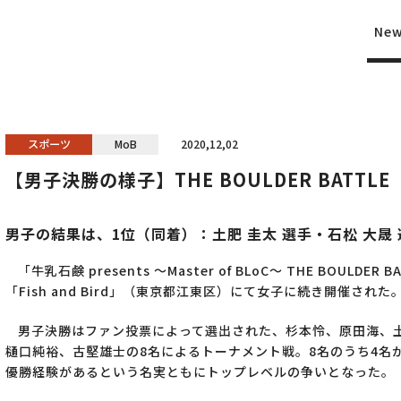
Ne
スポーツ
MoB
2020,12,02
【男子決勝の様子】THE BOULDER BATTLE
男子の結果は、1位（同着）：土肥 圭太 選手・石松 大晟 
「牛乳石鹸 presents ～Master of BLoC～ THE BOULD
「Fish and Bird」（東京都江東区）にて女子に続き開催された
男子決勝はファン投票によって選出された、杉本怜、原田海、
樋口純裕、古堅雄士の8名によるトーナメント戦。8名のうち4名
優勝経験があるという名実ともにトップレベルの争いとなった。