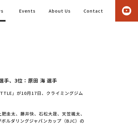
ws
Events
About Us
Contact
選手、3位：原田 海 選手
ER BATTLE」が10月17日、クライミングジム
。
土肥圭太、藤井快、石松大晟、天笠颯太、
がボルダリングジャパンカップ（BJC）の