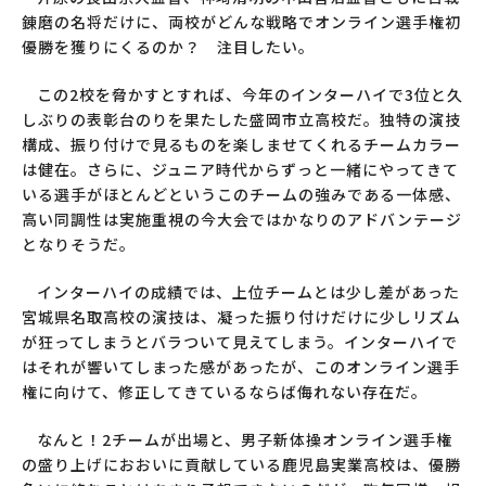
錬磨の名将だけに、両校がどんな戦略でオンライン選手権初
優勝を獲りにくるのか？ 注目したい。
この2校を脅かすとすれば、今年のインターハイで3位と久
しぶりの表彰台のりを果たした盛岡市立高校だ。独特の演技
構成、振り付けで見るものを楽しませてくれるチームカラー
は健在。さらに、ジュニア時代からずっと一緒にやってきて
いる選手がほとんどというこのチームの強みである一体感、
高い同調性は実施重視の今大会ではかなりのアドバンテージ
となりそうだ。
インターハイの成績では、上位チームとは少し差があった
宮城県名取高校の演技は、凝った振り付けだけに少しリズム
が狂ってしまうとバラついて見えてしまう。インターハイで
はそれが響いてしまった感があったが、このオンライン選手
権に向けて、修正してきているならば侮れない存在だ。
なんと！2チームが出場と、男子新体操オンライン選手権
の盛り上げにおおいに貢献している鹿児島実業高校は、優勝