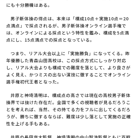
にも十分勝機はある。
男子新体操の得点は、本来は「構成10点＋実施10点＝20
点満点」で採点されるが、男子新体操オンライン選手権で
は、オンラインによる採点という特性を鑑み、構成を5点満
点にし、15点満点での採点となっている。
つまり、リアル大会以上に「実施勝負」になってくる。昨
年優勝した青森山田高校は、この採点方式にしっかり対応
し、リアル大会よりも構成での難度を落として、より良さが
よく見え、かつミスの出ない演技に徹することでオンライン
選手権初代王者となった。
井原と神埼清明は、構成点の高さでは現在の高校男子新体
操界では抜けた存在だ。全国で多くの視聴者が見るだろうこ
とを考えれば、当然、その持てる力をフルに出してくるだろ
うが、勝ちに徹するならば、難度は少し落として実施の正確
性を上げる手もある。
井原の長田京大監督、神埼清明の中山智浩監督ともに百戦